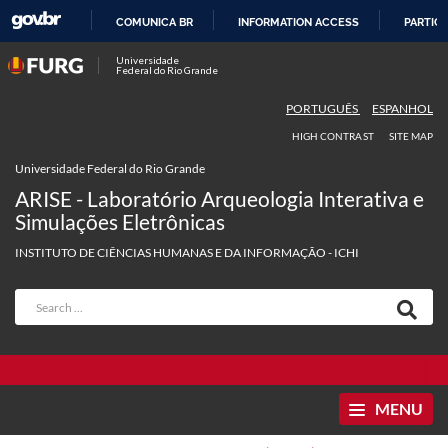
COMUNICA BR
INFORMATION ACCESS
PARTICI
SKIP
Universidade
Federal do Rio Grande
TO
CONTENT
PORTUGUÊS
ESPANHOL
HIGH CONTRAST
SITE MAP
Universidade Federal do Rio Grande
ARISE - Laboratório Arqueologia Interativa e
Simulações Eletrônicas
INSTITUTO DE CIÊNCIAS HUMANAS E DA INFORMAÇÃO - ICHI
MENU