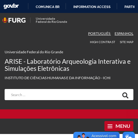
COMUNICA BR
INFORMATION ACCESS
PARTICI
SKIP
Universidade
Federal do Rio Grande
TO
CONTENT
PORTUGUÊS
ESPANHOL
HIGH CONTRAST
SITE MAP
Universidade Federal do Rio Grande
ARISE - Laboratório Arqueologia Interativa e
Simulações Eletrônicas
INSTITUTO DE CIÊNCIAS HUMANAS E DA INFORMAÇÃO - ICHI
MENU