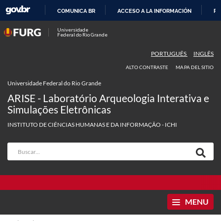
COMUNICA BR
ACCESO A LA INFORMACIÓN
PA
IR
Universidade
Federal do Rio Grande
AL
CONTENIDO
PORTUGUÊS
INGLÊS
ALTO CONTRASTE
MAPA DEL SITIO
Universidade Federal do Rio Grande
ARISE - Laboratório Arqueologia Interativa e
Simulações Eletrônicas
INSTITUTO DE CIÊNCIAS HUMANAS E DA INFORMAÇÃO - ICHI
MENU