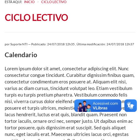
>
ESTÁ AQUÍ:
INICIO
CICLO LECTIVO
CICLO LECTIVO
por
Suporte NTI
—
Publicado: 24/07/2018 12h35
,
Última modificación: 24/07/2018 12h37
Calendario
Lorem ipsum dolor sit amet, consectetur adipiscing elit. Nunc
consectetur congue tincidunt. Curabitur dignissim finibus quam,
consectetur condimentum eros posuere at. Aliquam elit nisi,
varius ac diam cursus, tincidunt volutpat leo. Etiam vestibulum
turpis eu turpis pretium pharetra. Vestibulum commodo felis
nisi, viverra cursus dolor eleifend eu. Praesent magna quam,
posuere et turpis ultrices, molestie dapibus felis. Mauris vel
lacus hendrerit, luctus erat quis, blandit quam. Praesent non
tortor iaculis, ornare orci nec, semper justo. Ut dapibus enim ac
tortor posuere, quis dignissim erat suscipit. Sed quis aliquet
nunc, eget iaculis erat. Maecenas ultricies lacus orci, egestas