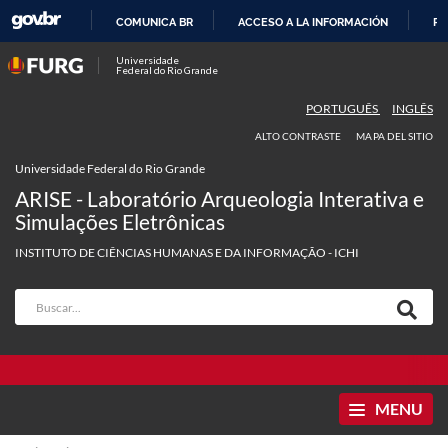
COMUNICA BR
ACCESO A LA INFORMACIÓN
PA
IR
Universidade
Federal do Rio Grande
AL
CONTENIDO
PORTUGUÊS
INGLÊS
ALTO CONTRASTE
MAPA DEL SITIO
Universidade Federal do Rio Grande
ARISE - Laboratório Arqueologia Interativa e
Simulações Eletrônicas
INSTITUTO DE CIÊNCIAS HUMANAS E DA INFORMAÇÃO - ICHI
MENU