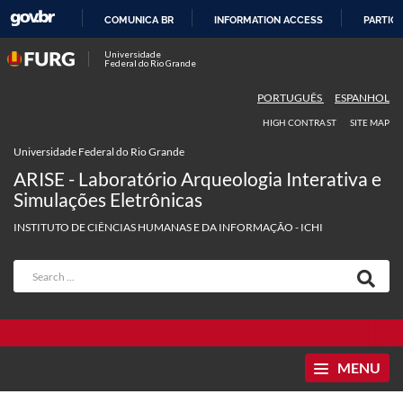
COMUNICA BR
INFORMATION ACCESS
PARTICI
SKIP
Universidade
Federal do Rio Grande
TO
CONTENT
PORTUGUÊS
ESPANHOL
HIGH CONTRAST
SITE MAP
Universidade Federal do Rio Grande
ARISE - Laboratório Arqueologia Interativa e
Simulações Eletrônicas
INSTITUTO DE CIÊNCIAS HUMANAS E DA INFORMAÇÃO - ICHI
MENU