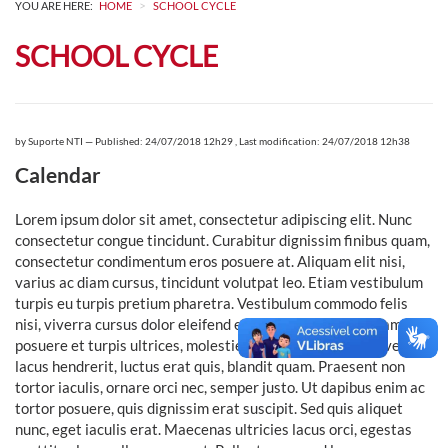
>
YOU ARE HERE:
HOME
SCHOOL CYCLE
SCHOOL CYCLE
by
Suporte NTI
—
Published: 24/07/2018 12h29
,
Last modification: 24/07/2018 12h38
Calendar
Lorem ipsum dolor sit amet, consectetur adipiscing elit. Nunc
consectetur congue tincidunt. Curabitur dignissim finibus quam,
consectetur condimentum eros posuere at. Aliquam elit nisi,
varius ac diam cursus, tincidunt volutpat leo. Etiam vestibulum
turpis eu turpis pretium pharetra. Vestibulum commodo felis
nisi, viverra cursus dolor eleifend eu. Praesent magna quam,
posuere et turpis ultrices, molestie dapibus felis. Mauris vel
lacus hendrerit, luctus erat quis, blandit quam. Praesent non
tortor iaculis, ornare orci nec, semper justo. Ut dapibus enim ac
tortor posuere, quis dignissim erat suscipit. Sed quis aliquet
nunc, eget iaculis erat. Maecenas ultricies lacus orci, egestas