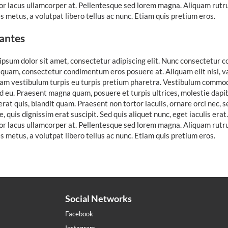
tor lacus ullamcorper at. Pellentesque sed lorem magna. Aliquam rutru
es metus, a volutpat libero tellus ac nunc. Etiam quis pretium eros.
tantes
psum dolor sit amet, consectetur adipiscing elit. Nunc consectetur c
 quam, consectetur condimentum eros posuere at. Aliquam elit nisi, va
iam vestibulum turpis eu turpis pretium pharetra. Vestibulum commodo 
d eu. Praesent magna quam, posuere et turpis ultrices, molestie dapibu
erat quis, blandit quam. Praesent non tortor iaculis, ornare orci nec, 
, quis dignissim erat suscipit. Sed quis aliquet nunc, eget iaculis era
tor lacus ullamcorper at. Pellentesque sed lorem magna. Aliquam rutru
es metus, a volutpat libero tellus ac nunc. Etiam quis pretium eros.
Social Networks
Facebook
Instagram