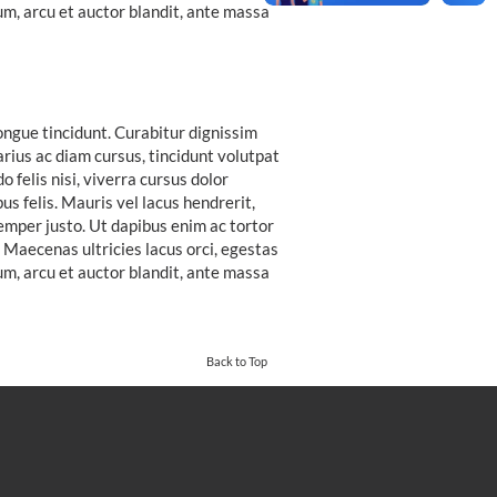
m, arcu et auctor blandit, ante massa
ongue tincidunt. Curabitur dignissim
rius ac diam cursus, tincidunt volutpat
felis nisi, viverra cursus dolor
s felis. Mauris vel lacus hendrerit,
semper justo. Ut dapibus enim ac tortor
t. Maecenas ultricies lacus orci, egestas
m, arcu et auctor blandit, ante massa
Back to Top