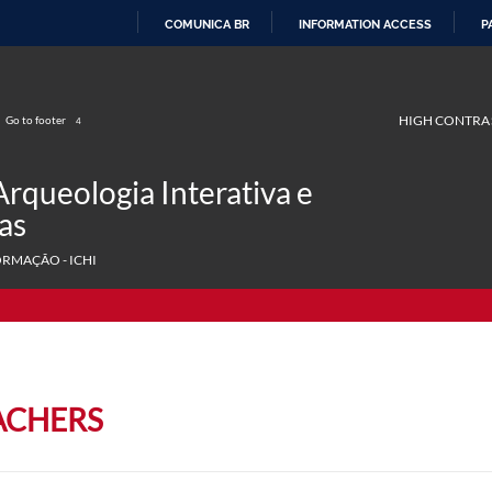
COMUNICA BR
INFORMATION ACCESS
P
SKIP
TO
CONTENT
HIGH CONTRA
Go to footer
4
Arqueologia Interativa e
as
ORMAÇÃO - ICHI
ACHERS