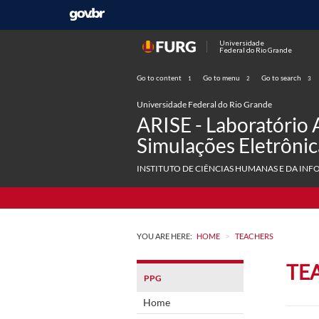
Universidade
Federal do Rio Grande
Go to content
Go to menu
Go to search
1
2
3
Universidade Federal do Rio Grande
ARISE - Laboratório 
Simulações Eletrônic
INSTITUTO DE CIÊNCIAS HUMANAS E DA INF
>
YOU ARE HERE:
HOME
TEACHERS
TE
PPG
Home