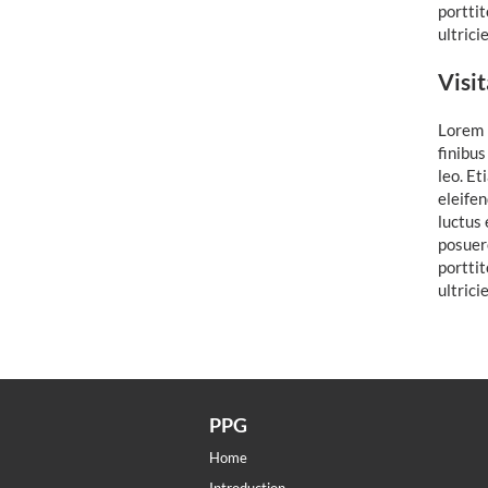
portti
ultrici
Visi
Lorem i
finibus
leo. Et
eleifen
luctus 
posuere
portti
ultrici
PPG
Home
Introduction