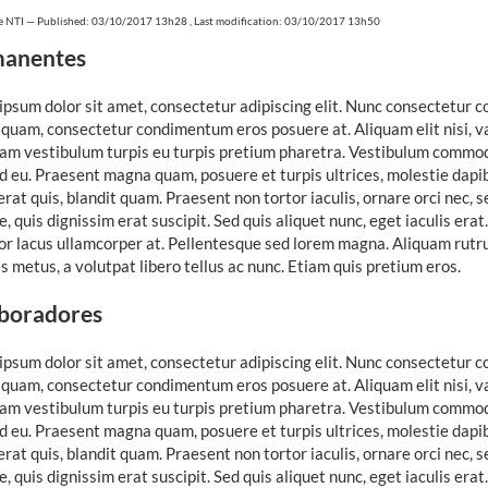
e NTI
—
Published: 03/10/2017 13h28
,
Last modification: 03/10/2017 13h50
anentes
psum dolor sit amet, consectetur adipiscing elit. Nunc consectetur c
 quam, consectetur condimentum eros posuere at. Aliquam elit nisi, va
iam vestibulum turpis eu turpis pretium pharetra. Vestibulum commodo 
d eu. Praesent magna quam, posuere et turpis ultrices, molestie dapibu
erat quis, blandit quam. Praesent non tortor iaculis, ornare orci nec, 
, quis dignissim erat suscipit. Sed quis aliquet nunc, eget iaculis era
tor lacus ullamcorper at. Pellentesque sed lorem magna. Aliquam rutru
es metus, a volutpat libero tellus ac nunc. Etiam quis pretium eros.
boradores
psum dolor sit amet, consectetur adipiscing elit. Nunc consectetur c
 quam, consectetur condimentum eros posuere at. Aliquam elit nisi, va
iam vestibulum turpis eu turpis pretium pharetra. Vestibulum commodo 
d eu. Praesent magna quam, posuere et turpis ultrices, molestie dapibu
erat quis, blandit quam. Praesent non tortor iaculis, ornare orci nec, 
, quis dignissim erat suscipit. Sed quis aliquet nunc, eget iaculis era