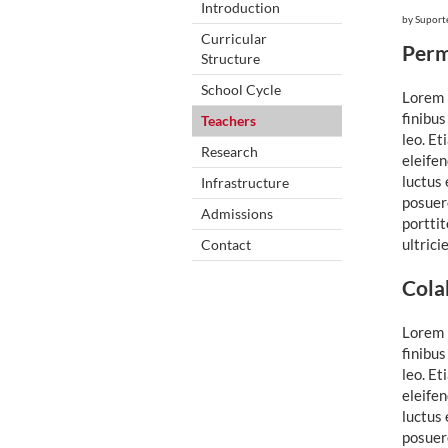
Introduction
by
Suport
Curricular
Perm
Structure
School Cycle
Lorem i
finibus
Teachers
leo. Et
Research
eleifen
luctus 
Infrastructure
posuere
Admissions
portti
ultrici
Contact
Cola
Lorem i
finibus
leo. Et
eleifen
luctus 
posuere