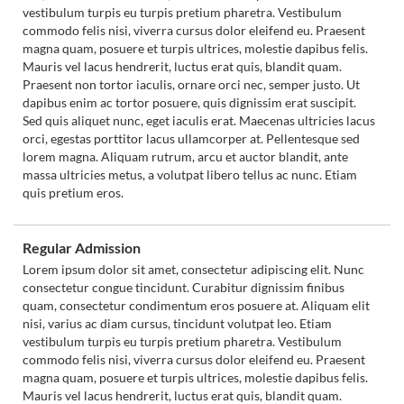
vestibulum turpis eu turpis pretium pharetra. Vestibulum
commodo felis nisi, viverra cursus dolor eleifend eu. Praesent
magna quam, posuere et turpis ultrices, molestie dapibus felis.
Mauris vel lacus hendrerit, luctus erat quis, blandit quam.
Praesent non tortor iaculis, ornare orci nec, semper justo. Ut
dapibus enim ac tortor posuere, quis dignissim erat suscipit.
Sed quis aliquet nunc, eget iaculis erat. Maecenas ultricies lacus
orci, egestas porttitor lacus ullamcorper at. Pellentesque sed
lorem magna. Aliquam rutrum, arcu et auctor blandit, ante
massa ultricies metus, a volutpat libero tellus ac nunc. Etiam
quis pretium eros.
Regular Admission
Lorem ipsum dolor sit amet, consectetur adipiscing elit. Nunc
consectetur congue tincidunt. Curabitur dignissim finibus
quam, consectetur condimentum eros posuere at. Aliquam elit
nisi, varius ac diam cursus, tincidunt volutpat leo. Etiam
vestibulum turpis eu turpis pretium pharetra. Vestibulum
commodo felis nisi, viverra cursus dolor eleifend eu. Praesent
magna quam, posuere et turpis ultrices, molestie dapibus felis.
Mauris vel lacus hendrerit, luctus erat quis, blandit quam.