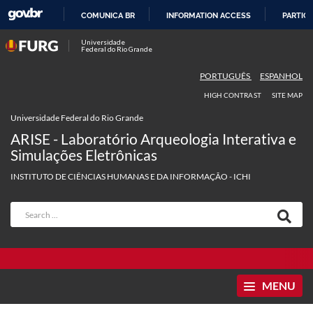
COMUNICA BR
INFORMATION ACCESS
PARTICI
SKIP
Universidade
Federal do Rio Grande
TO
CONTENT
PORTUGUÊS
ESPANHOL
HIGH CONTRAST
SITE MAP
Universidade Federal do Rio Grande
ARISE - Laboratório Arqueologia Interativa e
Simulações Eletrônicas
INSTITUTO DE CIÊNCIAS HUMANAS E DA INFORMAÇÃO - ICHI
MENU