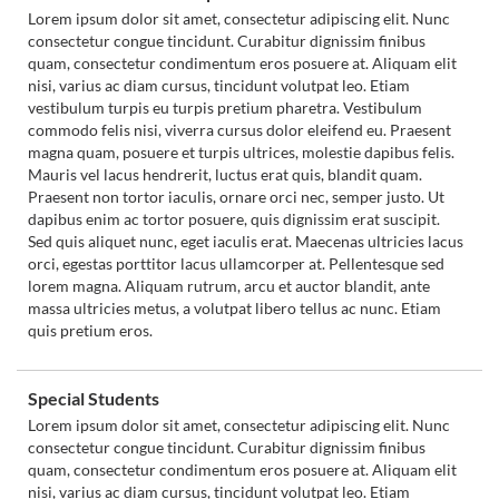
Lorem ipsum dolor sit amet, consectetur adipiscing elit. Nunc
consectetur congue tincidunt. Curabitur dignissim finibus
quam, consectetur condimentum eros posuere at. Aliquam elit
nisi, varius ac diam cursus, tincidunt volutpat leo. Etiam
vestibulum turpis eu turpis pretium pharetra. Vestibulum
commodo felis nisi, viverra cursus dolor eleifend eu. Praesent
magna quam, posuere et turpis ultrices, molestie dapibus felis.
Mauris vel lacus hendrerit, luctus erat quis, blandit quam.
Praesent non tortor iaculis, ornare orci nec, semper justo. Ut
dapibus enim ac tortor posuere, quis dignissim erat suscipit.
Sed quis aliquet nunc, eget iaculis erat. Maecenas ultricies lacus
orci, egestas porttitor lacus ullamcorper at. Pellentesque sed
lorem magna. Aliquam rutrum, arcu et auctor blandit, ante
massa ultricies metus, a volutpat libero tellus ac nunc. Etiam
quis pretium eros.
Special Students
Lorem ipsum dolor sit amet, consectetur adipiscing elit. Nunc
consectetur congue tincidunt. Curabitur dignissim finibus
quam, consectetur condimentum eros posuere at. Aliquam elit
nisi, varius ac diam cursus, tincidunt volutpat leo. Etiam