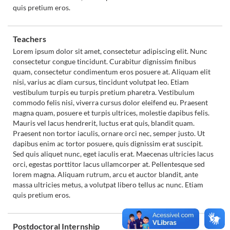
quis pretium eros.
Teachers
Lorem ipsum dolor sit amet, consectetur adipiscing elit. Nunc
consectetur congue tincidunt. Curabitur dignissim finibus
quam, consectetur condimentum eros posuere at. Aliquam elit
nisi, varius ac diam cursus, tincidunt volutpat leo. Etiam
vestibulum turpis eu turpis pretium pharetra. Vestibulum
commodo felis nisi, viverra cursus dolor eleifend eu. Praesent
magna quam, posuere et turpis ultrices, molestie dapibus felis.
Mauris vel lacus hendrerit, luctus erat quis, blandit quam.
Praesent non tortor iaculis, ornare orci nec, semper justo. Ut
dapibus enim ac tortor posuere, quis dignissim erat suscipit.
Sed quis aliquet nunc, eget iaculis erat. Maecenas ultricies lacus
orci, egestas porttitor lacus ullamcorper at. Pellentesque sed
lorem magna. Aliquam rutrum, arcu et auctor blandit, ante
massa ultricies metus, a volutpat libero tellus ac nunc. Etiam
quis pretium eros.
Postdoctoral Internship