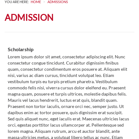
>
YOU ARE HERE:
HOME
ADMISSIONS
ADMISSION
Scholarship
Lorem ipsum dolor sit amet, consectetur adipiscing elit. Nunc
consectetur congue tincidunt. Curabitur dignissim finibus
quam, consectetur condimentum eros posuere at. Aliquam elit
nisi, varius ac diam cursus, tincidunt volutpat leo. Etiam
vestibulum turpis eu turpis pretium pharetra. Vestibulum
commodo felis nisi, viverra cursus dolor eleifend eu. Praesent
magna quam, posuere et turpis ultrices, molestie dapibus felis.
Mauris vel lacus hendrerit, luctus erat quis, blandit quam.
Praesent non tortor iaculis, ornare orci nec, semper justo. Ut
dapibus enim ac tortor posuere, quis dignissim erat suscipit.
Sed quis aliquet nunc, eget iaculis erat. Maecenas ultricies lacus
orci, egestas porttitor lacus ullamcorper at. Pellentesque sed
lorem magna. Aliquam rutrum, arcu et auctor blandit, ante
massa ultricies metus, a volutpat libero tellus ac nunc. Etiam