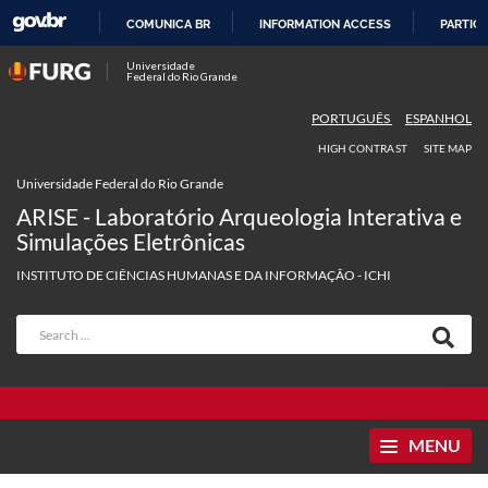
COMUNICA BR
INFORMATION ACCESS
PARTICI
SKIP
Universidade
Federal do Rio Grande
TO
CONTENT
PORTUGUÊS
ESPANHOL
HIGH CONTRAST
SITE MAP
Universidade Federal do Rio Grande
ARISE - Laboratório Arqueologia Interativa e
Simulações Eletrônicas
INSTITUTO DE CIÊNCIAS HUMANAS E DA INFORMAÇÃO - ICHI
MENU