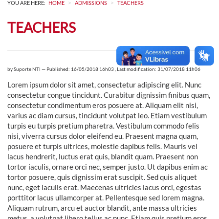
>
>
YOU ARE HERE:
HOME
ADMISSIONS
TEACHERS
TEACHERS
by
Suporte NTI
—
Published: 16/05/2018 16h03
,
Last modification: 31/07/2018 11h06
Lorem ipsum dolor sit amet, consectetur adipiscing elit. Nunc
consectetur congue tincidunt. Curabitur dignissim finibus quam,
consectetur condimentum eros posuere at. Aliquam elit nisi,
varius ac diam cursus, tincidunt volutpat leo. Etiam vestibulum
turpis eu turpis pretium pharetra. Vestibulum commodo felis
nisi, viverra cursus dolor eleifend eu. Praesent magna quam,
posuere et turpis ultrices, molestie dapibus felis. Mauris vel
lacus hendrerit, luctus erat quis, blandit quam. Praesent non
tortor iaculis, ornare orci nec, semper justo. Ut dapibus enim ac
tortor posuere, quis dignissim erat suscipit. Sed quis aliquet
nunc, eget iaculis erat. Maecenas ultricies lacus orci, egestas
porttitor lacus ullamcorper at. Pellentesque sed lorem magna.
Aliquam rutrum, arcu et auctor blandit, ante massa ultricies
metus, a volutpat libero tellus ac nunc. Etiam quis pretium eros.