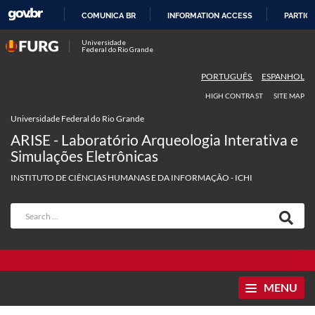
COMUNICA BR
INFORMATION ACCESS
PARTICI
SKIP
Universidade
Federal do Rio Grande
TO
CONTENT
PORTUGUÊS
ESPANHOL
HIGH CONTRAST
SITE MAP
Universidade Federal do Rio Grande
ARISE - Laboratório Arqueologia Interativa e
Simulações Eletrônicas
INSTITUTO DE CIÊNCIAS HUMANAS E DA INFORMAÇÃO - ICHI
MENU