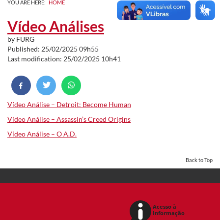
YOU ARE HERE:
HOME
Vídeo Análises
by
FURG
Published: 25/02/2025 09h55
Last modification: 25/02/2025 10h41
Vídeo Análise – Detroit: Become Human
Vídeo Análise – Assassin’s Creed Origins
Vídeo Análise – O A.D.
Back to Top