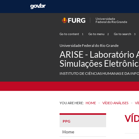
Universidade
Federal do Rio Grande
Go to content
Go to menu
Go to search
1
2
3
Universidade Federal do Rio Grande
ARISE - Laboratório 
Simulações Eletrônic
INSTITUTO DE CIÊNCIAS HUMANAS E DA INF
>
>
YOU ARE HERE:
HOME
VÍDEO ANÁLISES
VÍ
VÍD
PPG
Home