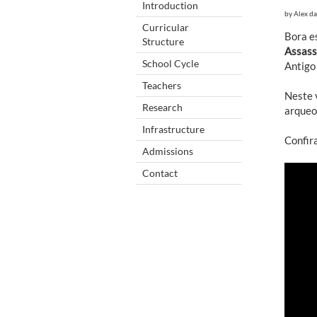
Introduction
by
Alex da
Curricular
Bora e
Structure
Assass
School Cycle
Antigo 
Teachers
Neste 
Research
arqueol
Infrastructure
Confir
Admissions
Contact