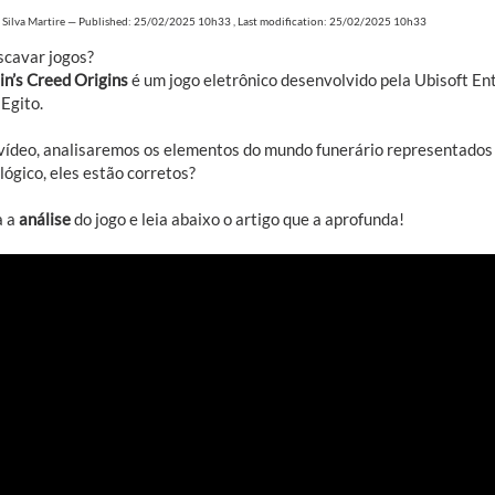
 Silva Martire
—
Published: 25/02/2025 10h33
,
Last modification: 25/02/2025 10h33
scavar jogos?
in’s Creed Origins
é um jogo eletrônico desenvolvido pela Ubisoft En
Egito.
vídeo, analisaremos os elementos do mundo funerário representados n
ógico, eles estão corretos?
a a
análise
do jogo e leia abaixo o artigo que a aprofunda!