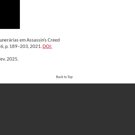
unerárias em Assassin’s Creed
. 36, p. 189–203, 2021.
DOI:
fev. 2025.
Back to Top