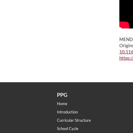
MENDES
Origin
10.11
https:
PPG
Home
Introduction
Curricular Structure
School Cycle