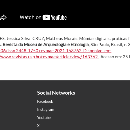
, Jessica Silva; CRUZ, Matheus Morais. Múmias digitais: práticas f
s.
Revista do Museu de Arqueologia e Etnologia
, São Paulo, Brasil, n
606/issn.2448-1750.revmae.2021.163762.
Disponível em:
//www.revistas.usp.br/revmae/article/view/163762.
. Acesso em: 25 
Social Networks
Facebook
Instagram
Youtube
X