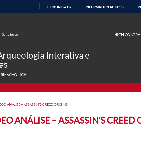
COMUNICA BR
INFORMATION ACCESS
P
SKIP
TO
CONTENT
HIGH CONTRA
Go to footer
4
Arqueologia Interativa e
as
ORMAÇÃO - ICHI
DEO ANÁLISE – ASSASSIN’S CREED ORIGINS
EO ANÁLISE – ASSASSIN’S CREED 