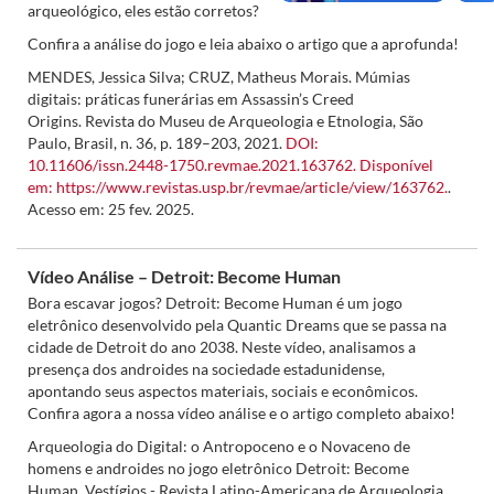
arqueológico, eles estão corretos?
Confira a análise do jogo e leia abaixo o artigo que a aprofunda!
MENDES, Jessica Silva; CRUZ, Matheus Morais. Múmias
digitais: práticas funerárias em Assassin’s Creed
Origins. Revista do Museu de Arqueologia e Etnologia, São
Paulo, Brasil, n. 36, p. 189–203, 2021.
DOI:
10.11606/issn.2448-1750.revmae.2021.163762.
Disponível
em: https://www.revistas.usp.br/revmae/article/view/163762.
.
Acesso em: 25 fev. 2025.
Vídeo Análise – Detroit: Become Human
Bora escavar jogos? Detroit: Become Human é um jogo
eletrônico desenvolvido pela Quantic Dreams que se passa na
cidade de Detroit do ano 2038. Neste vídeo, analisamos a
presença dos androides na sociedade estadunidense,
apontando seus aspectos materiais, sociais e econômicos.
Confira agora a nossa vídeo análise e o artigo completo abaixo!
Arqueologia do Digital: o Antropoceno e o Novaceno de
homens e androides no jogo eletrônico Detroit: Become
Human. Vestígios - Revista Latino-Americana de Arqueologia