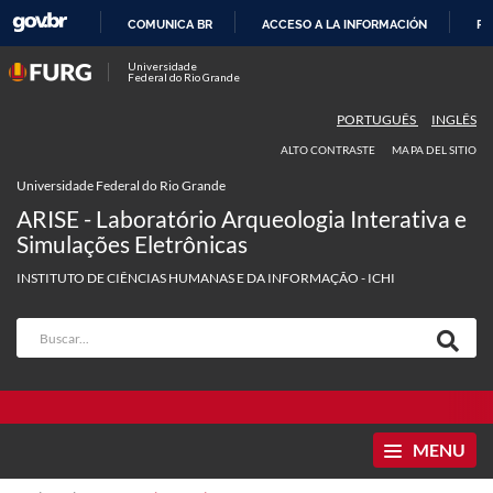
COMUNICA BR
ACCESO A LA INFORMACIÓN
PA
IR
Universidade
Federal do Rio Grande
AL
CONTENIDO
PORTUGUÊS
INGLÊS
ALTO CONTRASTE
MAPA DEL SITIO
Universidade Federal do Rio Grande
ARISE - Laboratório Arqueologia Interativa e
Simulações Eletrônicas
INSTITUTO DE CIÊNCIAS HUMANAS E DA INFORMAÇÃO - ICHI
MENU