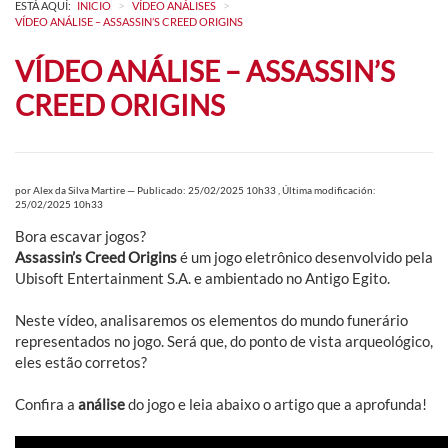
>
>
ESTÁ AQUÍ:
INICIO
VÍDEO ANÁLISES
VÍDEO ANÁLISE – ASSASSIN’S CREED ORIGINS
VÍDEO ANÁLISE – ASSASSIN’S
CREED ORIGINS
por
Alex da Silva Martire
—
Publicado: 25/02/2025 10h33
,
Última modificación:
25/02/2025 10h33
Bora escavar jogos?
Assassin’s Creed Origins
é um jogo eletrônico desenvolvido pela
Ubisoft Entertainment S.A. e ambientado no Antigo Egito.
Neste vídeo, analisaremos os elementos do mundo funerário
representados no jogo. Será que, do ponto de vista arqueológico,
eles estão corretos?
Confira a
análise
do jogo e leia abaixo o artigo que a aprofunda!