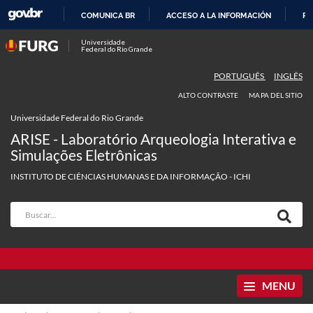
COMUNICA BR
ACCESO A LA INFORMACIÓN
PA
IR
Universidade
Federal do Rio Grande
AL
CONTENIDO
PORTUGUÊS
INGLÊS
ALTO CONTRASTE
MAPA DEL SITIO
Universidade Federal do Rio Grande
ARISE - Laboratório Arqueologia Interativa e
Simulações Eletrônicas
INSTITUTO DE CIÊNCIAS HUMANAS E DA INFORMAÇÃO - ICHI
MENU