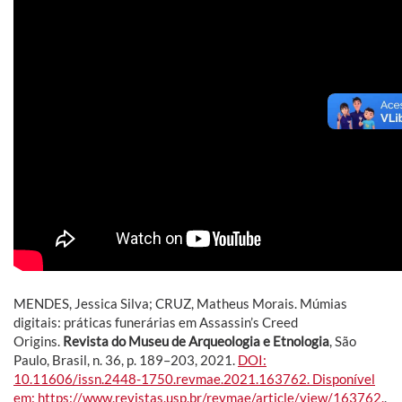
MENDES, Jessica Silva; CRUZ, Matheus Morais. Múmias
digitais: práticas funerárias em Assassin’s Creed
Origins.
Revista do Museu de Arqueologia e Etnologia
, São
Paulo, Brasil, n. 36, p. 189–203, 2021.
DOI:
10.11606/issn.2448-1750.revmae.2021.163762.
Disponível
em: https://www.revistas.usp.br/revmae/article/view/163762.
.