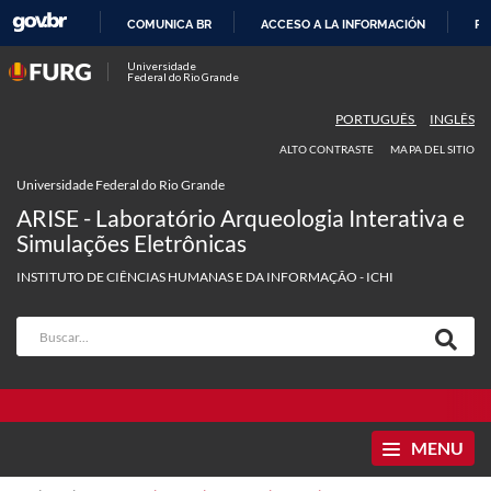
COMUNICA BR
ACCESO A LA INFORMACIÓN
PA
IR
Universidade
Federal do Rio Grande
AL
CONTENIDO
PORTUGUÊS
INGLÊS
ALTO CONTRASTE
MAPA DEL SITIO
Universidade Federal do Rio Grande
ARISE - Laboratório Arqueologia Interativa e
Simulações Eletrônicas
INSTITUTO DE CIÊNCIAS HUMANAS E DA INFORMAÇÃO - ICHI
MENU