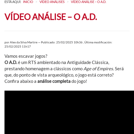
>
>
ESTÁ AQUÍ:
INICIO
VÍDEO ANÁLISES
VÍDEO ANÁLISE – O A.D.
VÍDEO ANÁLISE – O A.D.
por
Alex da Silva Martire
—
Publicado: 25/02/2025 10h36
,
Última modificación:
25/02/2025 11h17
Vamos escavar jogos?
O A.D.
é um RTS ambientado na Antiguidade Clássica,
prestando homenagem a clássicos como
Age of Empires
. Será
que, do ponto de vista arqueológico, o jogo está correto?
Confira abaixo a
análise completa
do jogo!