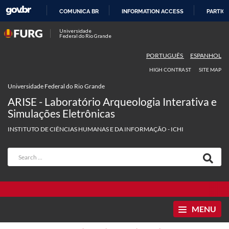
COMUNICA BR
INFORMATION ACCESS
PARTICI
SKIP
Universidade
Federal do Rio Grande
TO
CONTENT
PORTUGUÊS
ESPANHOL
HIGH CONTRAST
SITE MAP
Universidade Federal do Rio Grande
ARISE - Laboratório Arqueologia Interativa e
Simulações Eletrônicas
INSTITUTO DE CIÊNCIAS HUMANAS E DA INFORMAÇÃO - ICHI
MENU