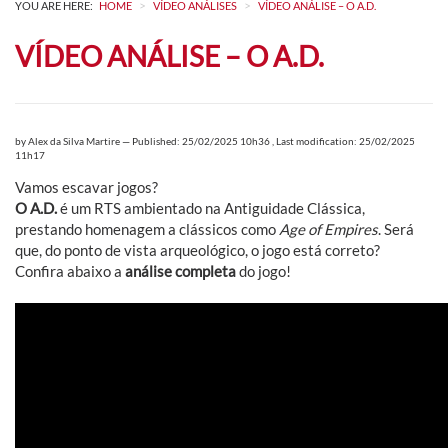
>
>
YOU ARE HERE:
HOME
VÍDEO ANÁLISES
VÍDEO ANÁLISE – O A.D.
VÍDEO ANÁLISE – O A.D.
by
Alex da Silva Martire
—
Published: 25/02/2025 10h36
,
Last modification: 25/02/2025
11h17
Vamos escavar jogos?
O A.D.
é um RTS ambientado na Antiguidade Clássica,
prestando homenagem a clássicos como
Age of Empires
. Será
que, do ponto de vista arqueológico, o jogo está correto?
Confira abaixo a
análise completa
do jogo!