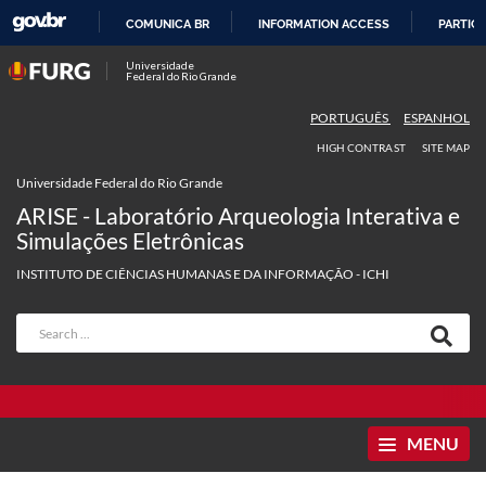
COMUNICA BR
INFORMATION ACCESS
PARTICI
SKIP
Universidade
Federal do Rio Grande
TO
CONTENT
PORTUGUÊS
ESPANHOL
HIGH CONTRAST
SITE MAP
Universidade Federal do Rio Grande
ARISE - Laboratório Arqueologia Interativa e
Simulações Eletrônicas
INSTITUTO DE CIÊNCIAS HUMANAS E DA INFORMAÇÃO - ICHI
MENU