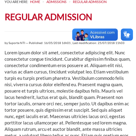
>
>
YOU ARE HERE:
HOME
ADMISSIONS
REGULAR ADMISSION
REGULAR ADMISSION
by
Suporte NTI
—
Published: 16/05/2018 16h01
,
Last modification: 25/07/2018 11h03
Lorem ipsum dolor sit amet, consectetur adipiscing elit. Nunc
consectetur congue tincidunt. Curabitur dignissim finibus quam,
consectetur condimentum eros posuere at. Aliquam elit nisi,
varius ac diam cursus, tincidunt volutpat leo. Etiam vestibulum
turpis eu turpis pretium pharetra. Vestibulum commodo felis
nisi, viverra cursus dolor eleifend eu. Praesent magna quam,
posuere et turpis ultrices, molestie dapibus felis. Mauris vel
lacus hendrerit, luctus erat quis, blandit quam. Praesent non
tortor iaculis, ornare orci nec, semper justo. Ut dapibus enim ac
tortor posuere, quis dignissim erat suscipit. Sed quis aliquet
nunc, eget iaculis erat. Maecenas ultricies lacus orci, egestas
porttitor lacus ullamcorper at. Pellentesque sed lorem magna.
Aliquam rutrum, arcu et auctor blandit, ante massa ultricies
metus, a volutpat libero tellus ac nunc. Etiam quis pretium eros.