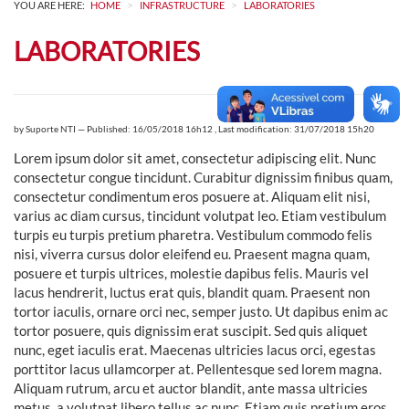
>
>
YOU ARE HERE:
HOME
INFRASTRUCTURE
LABORATORIES
LABORATORIES
by
Suporte NTI
—
Published: 16/05/2018 16h12
,
Last modification: 31/07/2018 15h20
Lorem ipsum dolor sit amet, consectetur adipiscing elit. Nunc
consectetur congue tincidunt. Curabitur dignissim finibus quam,
consectetur condimentum eros posuere at. Aliquam elit nisi,
varius ac diam cursus, tincidunt volutpat leo. Etiam vestibulum
turpis eu turpis pretium pharetra. Vestibulum commodo felis
nisi, viverra cursus dolor eleifend eu. Praesent magna quam,
posuere et turpis ultrices, molestie dapibus felis. Mauris vel
lacus hendrerit, luctus erat quis, blandit quam. Praesent non
tortor iaculis, ornare orci nec, semper justo. Ut dapibus enim ac
tortor posuere, quis dignissim erat suscipit. Sed quis aliquet
nunc, eget iaculis erat. Maecenas ultricies lacus orci, egestas
porttitor lacus ullamcorper at. Pellentesque sed lorem magna.
Aliquam rutrum, arcu et auctor blandit, ante massa ultricies
metus, a volutpat libero tellus ac nunc. Etiam quis pretium eros.