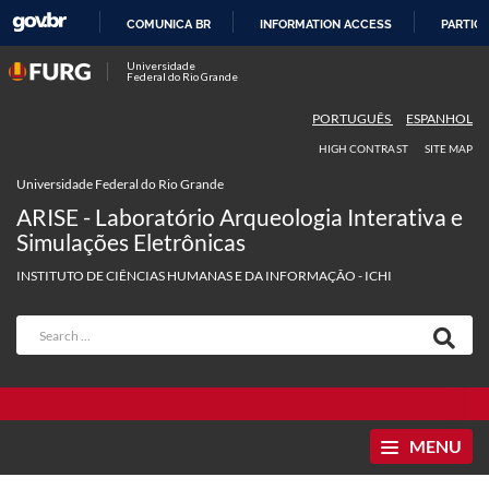
COMUNICA BR
INFORMATION ACCESS
PARTICI
SKIP
Universidade
Federal do Rio Grande
TO
CONTENT
PORTUGUÊS
ESPANHOL
HIGH CONTRAST
SITE MAP
Universidade Federal do Rio Grande
ARISE - Laboratório Arqueologia Interativa e
Simulações Eletrônicas
INSTITUTO DE CIÊNCIAS HUMANAS E DA INFORMAÇÃO - ICHI
MENU