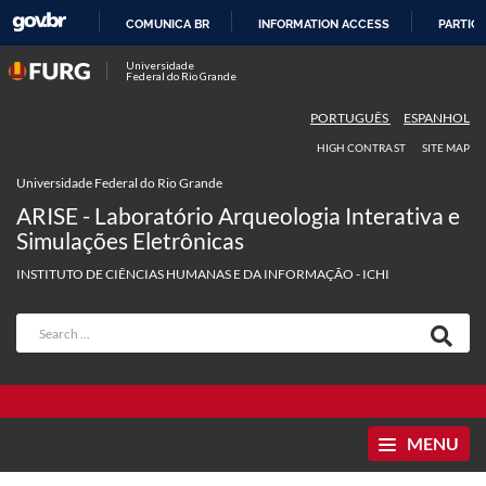
COMUNICA BR
INFORMATION ACCESS
PARTICI
SKIP
Universidade
Federal do Rio Grande
TO
CONTENT
PORTUGUÊS
ESPANHOL
HIGH CONTRAST
SITE MAP
Universidade Federal do Rio Grande
ARISE - Laboratório Arqueologia Interativa e
Simulações Eletrônicas
INSTITUTO DE CIÊNCIAS HUMANAS E DA INFORMAÇÃO - ICHI
MENU