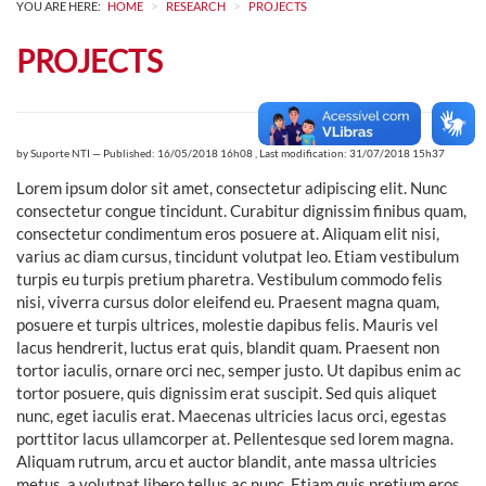
>
>
YOU ARE HERE:
HOME
RESEARCH
PROJECTS
PROJECTS
by
Suporte NTI
—
Published: 16/05/2018 16h08
,
Last modification: 31/07/2018 15h37
Lorem ipsum dolor sit amet, consectetur adipiscing elit. Nunc
consectetur congue tincidunt. Curabitur dignissim finibus quam,
consectetur condimentum eros posuere at. Aliquam elit nisi,
varius ac diam cursus, tincidunt volutpat leo. Etiam vestibulum
turpis eu turpis pretium pharetra. Vestibulum commodo felis
nisi, viverra cursus dolor eleifend eu. Praesent magna quam,
posuere et turpis ultrices, molestie dapibus felis. Mauris vel
lacus hendrerit, luctus erat quis, blandit quam. Praesent non
tortor iaculis, ornare orci nec, semper justo. Ut dapibus enim ac
tortor posuere, quis dignissim erat suscipit. Sed quis aliquet
nunc, eget iaculis erat. Maecenas ultricies lacus orci, egestas
porttitor lacus ullamcorper at. Pellentesque sed lorem magna.
Aliquam rutrum, arcu et auctor blandit, ante massa ultricies
metus, a volutpat libero tellus ac nunc. Etiam quis pretium eros.